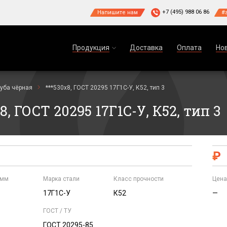
+7 (495) 988 06 86
Напишите нам
#
Продукция
Доставка
Оплата
Но
руба чёрная
***530х8, ГОСТ 20295 17Г1С-У, К52, тип 3
, ГОСТ 20295 17Г1С-У, К52, тип 3
 мм
Марка стали
Класс прочности
Цена
17Г1С-У
К52
—
ГОСТ / ТУ
ГОСТ 20295-85