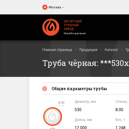
Москва
ЗАГОРСКИЙ
ТРУБНЫЙ
ЗАВОД
Онлайн-магазин
Главная страница
Продукция
Каталог
Т
Труба чёрная: ***530х8
Общие параметры трубы
Диаметр, мм
Стенка,
530
8.00
Длина, мм
Вес, т
12 000
1.248