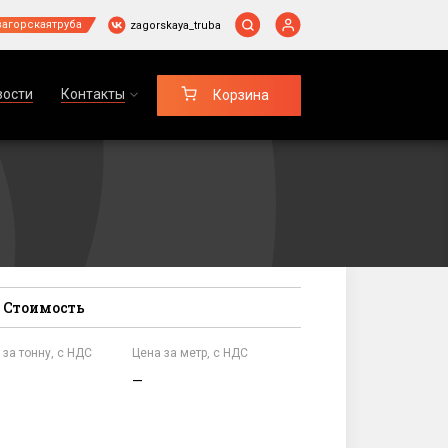
загорскаятруба
zagorskaya_truba
вости
Контакты
Корзина
Стоимость
 за тонну, c НДС
Цена за метр, c НДС
—